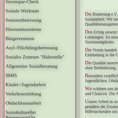
Stromspar-Check
Soziale Werkstatt
D
er Bumerang e.V. 
Sozialarbeit. Wir st
Seniorenbetreuung
Qualitätsmanagemen
Ehrenamtszentrum
D
en Erfolg unserer
Leistungen. Zu uns
Bürgerzentrum
Vereinsmitglieder.
Asyl-/Flüchtlingsbetreuung
D
er Verein handelt
Einbindung in die G
Soziales Zentrum "Haltestelle"
D
ie Qualität unse
Allgemeine Sozialberatung
ohne Behinderung, s
IB4IS
B
esonders verpflic
Jugendlichen, Obda
Kinder-/Jugendarbeit
W
ir widmen uns de
Verkehrserziehung
und Chancen. Die A
U
nsere Arbeit in s
Obdachlosenarbeit
gestalten die Zusam
Hilfesuchenden um e
Soziokultureller
BegegnungsOrt