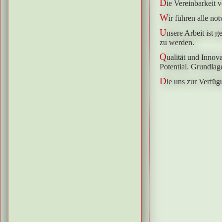
D
ie Vereinbarkeit 
W
ir führen alle n
U
nsere Arbeit ist 
zu werden.
Q
ualität und Innov
Potential. Grundlag
D
ie uns zur Verfüg