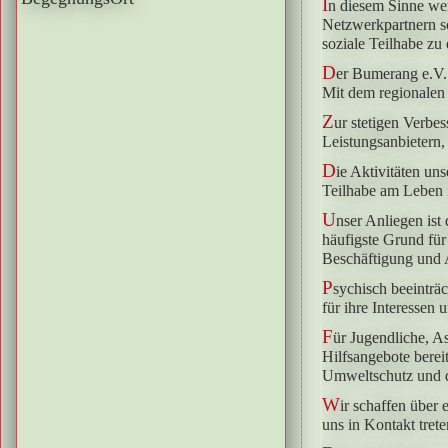
I
n diesem Sinne wer
Netzwerkpartnern so
soziale Teilhabe zu
D
er Bumerang e.V. 
Mit dem regionalen
Z
ur stetigen Verbe
Leistungsanbietern
D
ie Aktivitäten un
Teilhabe am Leben 
U
nser Anliegen ist
häufigste Grund für 
Beschäftigung und 
P
sychisch beeinträ
für ihre Interessen 
F
ür Jugendliche, As
Hilfsangebote berei
Umweltschutz und di
W
ir schaffen über 
uns in Kontakt tret