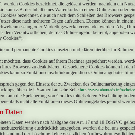
“, werden Cookies bezeichnet, die gelöscht werden, nachdem ein Nutzer
e kann z.B. der Inhalt eines Warenkorbs in einem Onlineshop oder ei
 Cookies bezeichnet, die auch nach dem Schließen des Browsers gespeic
utzer diese nach mehreren Tagen aufsuchen. Ebenso können in einem so
ichweitenmessung oder Marketingzwecke verwendet werden. Als „Third
ls dem Verantwortlichen, der das Onlineangebot betreibt, angeboten we
y Cookies“).
re und permanente Cookies einsetzen und klären hierüber im Rahmen u
cht möchten, dass Cookies auf ihrem Rechner gespeichert werden, werd
 ihres Browsers zu deaktivieren. Gespeicherte Cookies können in den
kies kann zu Funktionseinschränkungen dieses Onlineangebotes führe
rspruch gegen den Einsatz der zu Zwecken des Onlinemarketing eingese
rackings, über die US-amerikanische Seite
http://www.aboutads.info/choice
n kann die Speicherung von Cookies mittels deren Abschaltung in den 
benenfalls nicht alle Funktionen dieses Onlineangebotes genutzt werd
n Daten
eiteten Daten werden nach Maßgabe der Art. 17 und 18 DSGVO gelöscht 
nschutzerklärung ausdrücklich angegeben, werden die bei uns gespeich
lich sind und der Löschung keine gesetzlichen Aufbewahrungspflichten