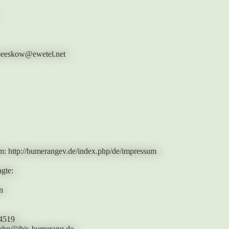
beeskow@ewetel.net
: http://bumerangev.de/index.php/de/impressum
gte:
n
4519
duhn@ibis-bumerang.de