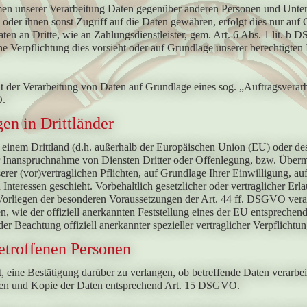
en unserer Verarbeitung Daten gegenüber anderen Personen und Unterne
n oder ihnen sonst Zugriff auf die Daten gewähren, erfolgt dies nur auf
en an Dritte, wie an Zahlungsdienstleister, gem. Art. 6 Abs. 1 lit. b D
che Verpflichtung dies vorsieht oder auf Grundlage unserer berechtigten
it der Verarbeitung von Daten auf Grundlage eines sog. „Auftragsverar
O.
en in Drittländer
 einem Drittland (d.h. außerhalb der Europäischen Union (EU) oder d
Inanspruchnahme von Diensten Dritter oder Offenlegung, bzw. Übermitt
serer (vor)vertraglichen Pflichten, auf Grundlage Ihrer Einwilligung, a
 Interessen geschieht. Vorbehaltlich gesetzlicher oder vertraglicher Erl
Vorliegen der besonderen Voraussetzungen der Art. 44 ff. DSGVO verarb
n, wie der offiziell anerkannten Feststellung eines der EU entspreche
der Beachtung offiziell anerkannter spezieller vertraglicher Verpflicht
etroffenen Personen
, eine Bestätigung darüber zu verlangen, ob betreffende Daten verarbe
nen und Kopie der Daten entsprechend Art. 15 DSGVO.