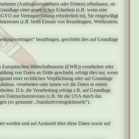
hmen (Auftragsverarbeitern oder Dritten) offenbaren, sie
 Grundlage einer gesetzlichen Erlaubnis (z.B. wenn eine
SGVO zur Vertragserfüllung erforderlich ist), Sie eingewilligt
 Interessen (z.B. beim Einsatz von Beauftragten, Webhostern,
beitungsvertrages“ beauftragen, geschieht dies auf Grundlage
es Europäischen Wirtschaftsraums (EWR)) verarbeiten oder
lung von Daten an Dritte geschieht, erfolgt dies nur, wenn
ufgrund einer rechtlichen Verpflichtung oder auf Grundlage
aubnisse, verarbeiten oder lassen wir die Daten in einem
eiten. D.h. die Verarbeitung erfolgt z.B. auf Grundlage
nden Datenschutzniveaus (z.B. für die USA durch das
ungen (so genannte „Standardvertragsklauseln“).
itet werden und auf Auskunft über diese Daten sowie auf