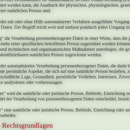
iert werden kann, die Ausdruck der physischen, physiologischen, geneti
ieser natürlichen Person sind.
jeder mit oder ohne Hilfe automatisierter Verfahren ausgeführte Vorg
Daten. Der Begriff reicht weit und umfasst praktisch jeden Umgang mi
“ die Verarbeitung personenbezogener Daten in einer Weise, dass die
 mehr einer spezifischen betroffenen Person zugeordnet werden können,
und technischen und organisatorischen Maßnahmen unterliegen, die gew
 identifizierbaren natürlichen Person zugewiesen werden.
t der automatisierten Verarbeitung personenbezogener Daten, die darin
e persönliche Aspekte, die sich auf eine natürliche Person beziehen,
tschaftliche Lage, Gesundheit, persönliche Vorlieben, Interessen, Zuver
zu analysieren oder vorherzusagen.
er“ wird die natürliche oder juristische Person, Behörde, Einrichtung o
tel der Verarbeitung von personenbezogenen Daten entscheidet, bezeic
r“ eine natürliche oder juristische Person, Behörde, Einrichtung oder 
arbeitet.
 Rechtsgrundlagen