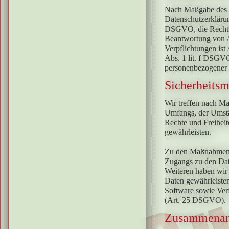
Nach Maßgabe des A
Datenschutzerklärun
DSGVO, die Rechtsg
Beantwortung von An
Verpflichtungen ist
Abs. 1 lit. f DSGVO
personenbezogener D
Sicherheits
Wir treffen nach M
Umfangs, der Umstän
Rechte und Freihei
gewährleisten.
Zu den Maßnahmen ge
Zugangs zu den Date
Weiteren haben wir
Daten gewährleiste
Software sowie Verf
(Art. 25 DSGVO).
Zusammenarbe