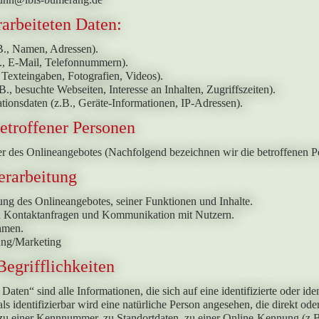
rarbeiteten Daten:
B., Namen, Adressen).
B., E-Mail, Telefonnummern).
, Texteingaben, Fotografien, Videos).
., besuchte Webseiten, Interesse an Inhalten, Zugriffszeiten).
ionsdaten (z.B., Geräte-Informationen, IP-Adressen).
etroffener Personen
r des Onlineangebotes (Nachfolgend bezeichnen wir die betroffenen P
erarbeitung
ung des Onlineangebotes, seiner Funktionen und Inhalte.
 Kontaktanfragen und Kommunikation mit Nutzern.
hmen.
ung/Marketing
egrifflichkeiten
ten“ sind alle Informationen, die sich auf eine identifizierte oder ide
als identifizierbar wird eine natürliche Person angesehen, die direkt o
u einer Kennnummer, zu Standortdaten, zu einer Online-Kennung (z.B