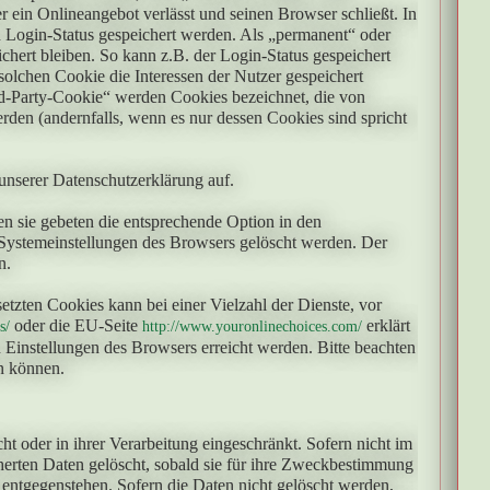
 ein Onlineangebot verlässt und seinen Browser schließt. In
n Login-Status gespeichert werden. Als „permanent“ oder
hert bleiben. So kann z.B. der Login-Status gespeichert
lchen Cookie die Interessen der Nutzer gespeichert
-Party-Cookie“ werden Cookies bezeichnet, die von
rden (andernfalls, wenn es nur dessen Cookies sind spricht
nserer Datenschutzerklärung auf.
en sie gebeten die entsprechende Option in den
 Systemeinstellungen des Browsers gelöscht werden. Der
n.
tzten Cookies kann bei einer Vielzahl der Dienste, vor
oder die EU-Seite
erklärt
s/
http://www.youronlinechoices.com/
Einstellungen des Browsers erreicht werden. Bitte beachten
en können.
oder in ihrer Verarbeitung eingeschränkt. Sofern nicht im
erten Daten gelöscht, sobald sie für ihre Zweckbestimmung
 entgegenstehen. Sofern die Daten nicht gelöscht werden,