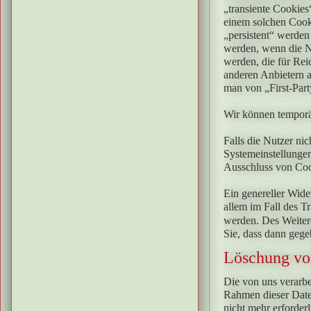
„transiente Cookies
einem solchen Cooki
„persistent“ werden
werden, wenn die N
werden, die für Re
anderen Anbietern a
man von „First-Part
Wir können temporä
Falls die Nutzer ni
Systemeinstellungen
Ausschluss von Coo
Ein genereller Wide
allem im Fall des T
werden. Des Weitere
Sie, dass dann gege
Löschung vo
Die von uns verarb
Rahmen dieser Date
nicht mehr erforder