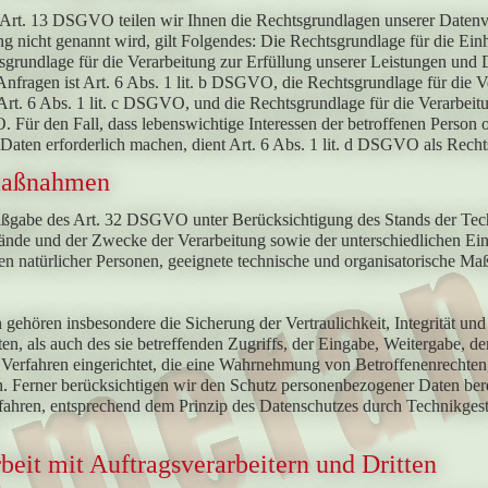
rt. 13 DSGVO teilen wir Ihnen die Rechtsgrundlagen unserer Datenver
g nicht genannt wird, gilt Folgendes: Die Rechtsgrundlage für die Einho
rundlage für die Verarbeitung zur Erfüllung unserer Leistungen und
fragen ist Art. 6 Abs. 1 lit. b DSGVO, die Rechtsgrundlage für die Ve
 Art. 6 Abs. 1 lit. c DSGVO, und die Rechtsgrundlage für die Verarbeitu
. Für den Fall, dass lebenswichtige Interessen der betroffenen Person 
aten erforderlich machen, dient Art. 6 Abs. 1 lit. d DSGVO als Recht
maßnahmen
aßgabe des Art. 32 DSGVO unter Berücksichtigung des Stands der Tech
de und der Zwecke der Verarbeitung sowie der unterschiedlichen Eintr
ten natürlicher Personen, geeignete technische und organisatorische
hören insbesondere die Sicherung der Vertraulichkeit, Integrität und
n, als auch des sie betreffenden Zugriffs, der Eingabe, Weitergabe, d
 Verfahren eingerichtet, die eine Wahrnehmung von Betroffenenrechte
n. Ferner berücksichtigen wir den Schutz personenbezogener Daten be
ahren, entsprechend dem Prinzip des Datenschutzes durch Technikgest
it mit Auftragsverarbeitern und Dritten