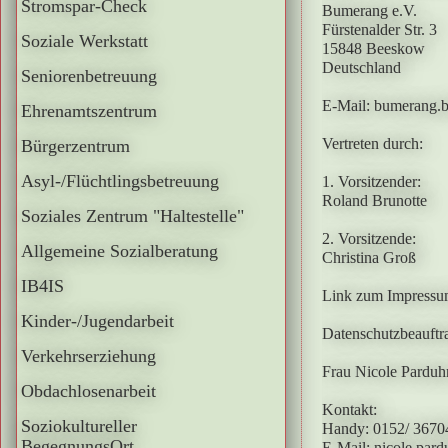
Stromspar-Check
Bumerang e.V.
Fürstenalder Str. 3
Soziale Werkstatt
15848 Beeskow
Deutschland
Seniorenbetreuung
E-Mail: bumerang.
Ehrenamtszentrum
Vertreten durch:
Bürgerzentrum
Asyl-/Flüchtlingsbetreuung
1. Vorsitzender:
Roland Brunotte
Soziales Zentrum "Haltestelle"
2. Vorsitzende:
Allgemeine Sozialberatung
Christina Groß
IB4IS
Link zum Impressum
Kinder-/Jugendarbeit
Datenschutzbeauftra
Verkehrserziehung
Frau Nicole Parduh
Obdachlosenarbeit
Kontakt:
Soziokultureller
Handy: 0152/ 3670
BegegnungsOrt
E-Mail: nicole.par