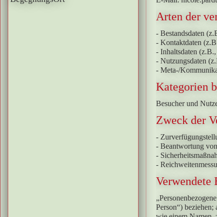
Arten der ve
- Bestandsdaten (z.
- Kontaktdaten (z.
- Inhaltsdaten (z.B.
- Nutzungsdaten (z.B
- Meta-/Kommunikat
Kategorien b
Besucher und Nutze
Zweck der V
- Zurverfügungstell
- Beantwortung von
- Sicherheitsmaßna
- Reichweitenmess
Verwendete B
„Personenbezogene Da
Person“) beziehen; 
wie einem Namen, z